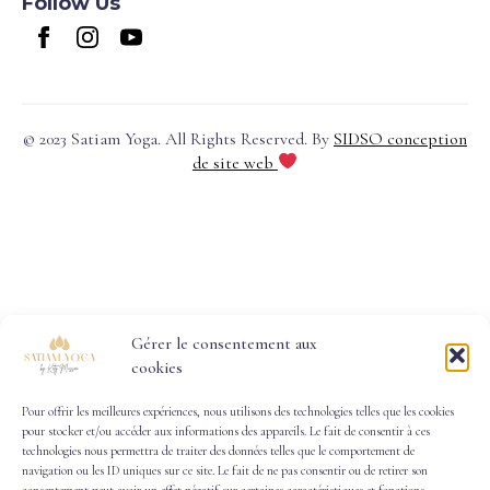
Follow Us
Présentiel
Financement
des
formations
Demande de
© 2023 Satiam Yoga. All Rights Reserved. By
SIDSO conception
renseignement
de site web
Gérer le consentement aux
cookies
Pour offrir les meilleures expériences, nous utilisons des technologies telles que les cookies
pour stocker et/ou accéder aux informations des appareils. Le fait de consentir à ces
technologies nous permettra de traiter des données telles que le comportement de
navigation ou les ID uniques sur ce site. Le fait de ne pas consentir ou de retirer son