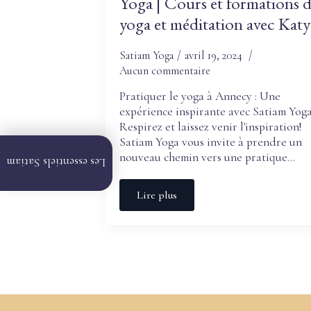
Yoga | Cours et formations 
yoga et méditation avec Katy
Satiam Yoga
avril 19, 2024
Aucun commentaire
Pratiquer le yoga à Annecy : Une
expérience inspirante avec Satiam Yoga
Respirez et laissez venir l'inspiration!
Satiam Yoga vous invite à prendre un
Vidéos
nouveau chemin vers une pratique…
Les essentiels Satiam
en
ligne
Lire plus
Formation
en ligne
Formation
en
Présentiel
Financement