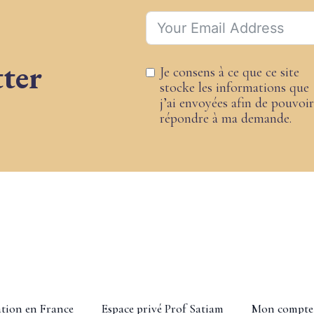
ter
Je consens à ce que ce site
stocke les informations que
j’ai envoyées afin de pouvoir
répondre à ma demande.
Alternative:
ation en France
Espace privé Prof Satiam
Mon compte