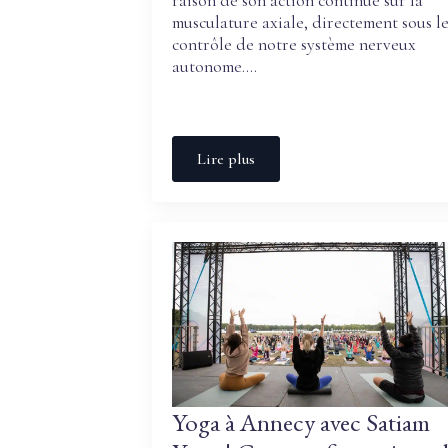
raison de son action continue sur la
musculature axiale, directement sous l
contrôle de notre système nerveux
autonome.…
Lire plus
Yoga à Annecy avec Satiam