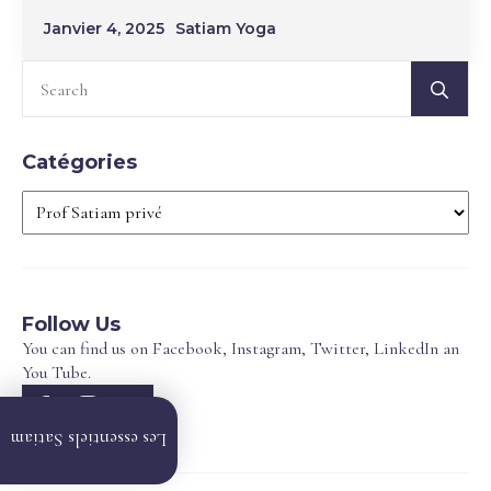
Janvier 4, 2025
Satiam Yoga
Sea
for:
Catégories
Catégories
Follow Us
You can find us on Facebook, Instagram, Twitter, LinkedIn an
You Tube.
Vidéos
Les essentiels Satiam
en
ligne