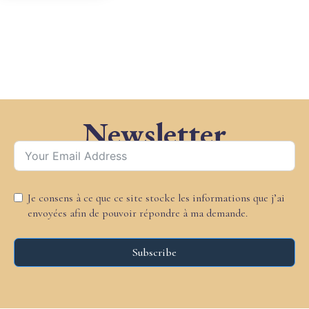
Formation
en ligne
Formation
en
Présentiel
Financement
des
Newsletter
formations
Demande de
renseignement
Je consens à ce que ce site stocke les informations que j’ai
envoyées afin de pouvoir répondre à ma demande.
Subscribe
Alternative: