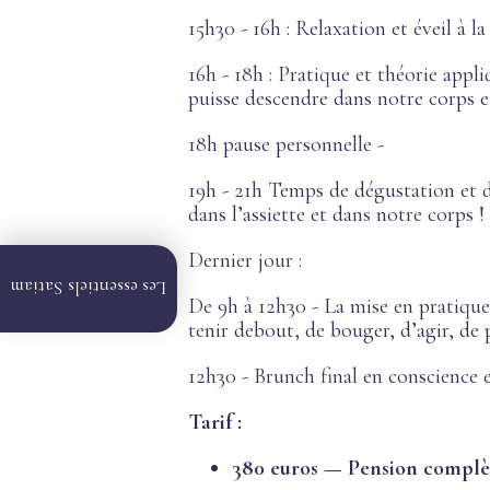
15h30 - 16h : Relaxation et éveil à l
16h - 18h : Pratique et théorie appl
puisse descendre dans notre corps et
18h pause personnelle -
19h - 21h Temps de dégustation et
dans l’assiette et dans notre corps !
Dernier jour :
Vidéos
Les essentiels Satiam
en
De 9h à 12h30 - La mise en pratique
ligne
tenir debout, de bouger, d’agir, de 
Formation
12h30 - Brunch final en conscience
en ligne
Tarif :
Formation
en
Présentiel
380 euros — Pension complèt