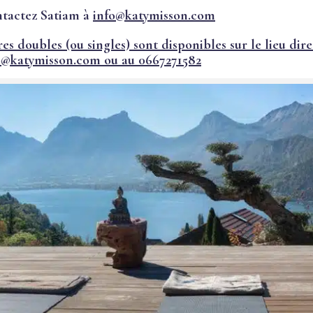
ntactez Satiam à
info@katymisson.com
 doubles (ou singles) sont disponibles sur le lieu di
o@katymisson.com
ou au 0667271582