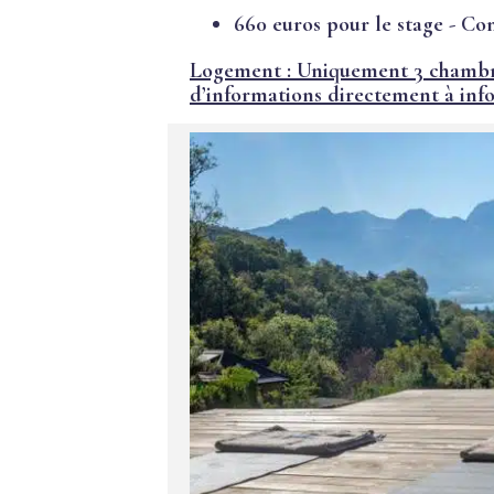
Financement
660 euros pour le stage - Co
des
formations
Logement : Uniquement 3 chambres
d’informations directement à
inf
Demande de
renseignement